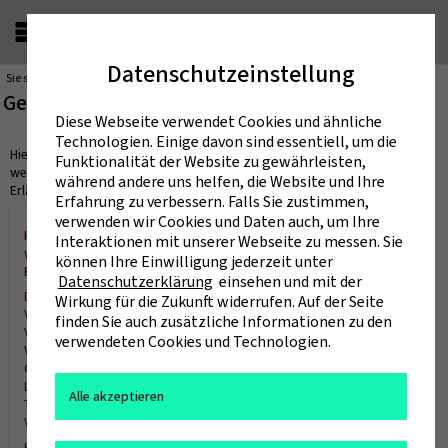
Datenschutzeinstellung
Sie sind hier:
Startseite
Gebärdensprache
Gebärdensprache
Diese Webseite verwendet Cookies und ähnliche
Technologien. Einige davon sind essentiell, um die
Hier erhalten Sie in deutscher Gebärdensprache Informationen zu den
Funktionalität der Website zu gewährleisten,
wesentlichen Inhalten dieser Webseite, Hinweise zur Navigation und eine
während andere uns helfen, die Website und Ihre
Erläuterung der Inhalte der Erklärung zur Barrierefreiheit.
Erfahrung zu verbessern. Falls Sie zustimmen,
verwenden wir Cookies und Daten auch, um Ihre
Hinweis: Diese Videos können eventuell nicht übernommen
Interaktionen mit unserer Webseite zu messen. Sie
werden. Prüfen Sie die Inhalte der Videos anhand der Untertitel.
können Ihre Einwilligung jederzeit unter
Bei Bedarf können Sie die Videos durch eigene Videos ersetzen.
Datenschutzerklärung
einsehen und mit der
Die HIS eG übernimmt keine Gewähr für diese Seite. Diese Seite für
Wirkung für die Zukunft widerrufen. Auf der Seite
Videos mit Erläuterungen in Gebärdensprache wurde gemäß den
finden Sie auch zusätzliche Informationen zu den
Vorgaben in
§4 der Barrierefreie-Informationstechnik-
verwendeten Cookies und Technologien.
Verordnung (BITV 2.0) - Erläuterungen in Deutscher
Gebärdensprache und Leichter Sprache
erstellt. Die
Landesgleichstellungsgesetze und Verordnungen weichen zum
Alle akzeptieren
Teil von den Wortlauten der Barrierefreie-Informationstechnik-
Verordnung- BITV 2.0 ab und sind auch untereinander verschieden.
Beachten Sie das Urheberecht (Auszug aus dem Impressum): Die